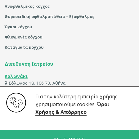
Ανοφθαλμικός κόγχος
Θυρεοειδική οφθαλμοπάθεια – Εξόφθαλμος
Όγκοι κόγχου
Φλεγμονές κόγχου
Κατάγματα κόγχου
Διεύθυνση Ιατρείου
Κολωνάκι
Σόλωνος 18, 106 73, Αθήνα
210.36.19.006
Για την καλύτερη εμπειρία χρήσης
E-mail:
χρησιμοποιούμε cookies.
Όροι
info@ioannismavrikakis.gr
Χρήσης & Απόρρητο
© 2020
Προώθηση Ιστοσελίδων
by Webex Studio