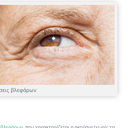
σεις βλεφάρων
 βλεφάρων
, που χαρακτηρίζεται η ακούσια (χωρίς τη