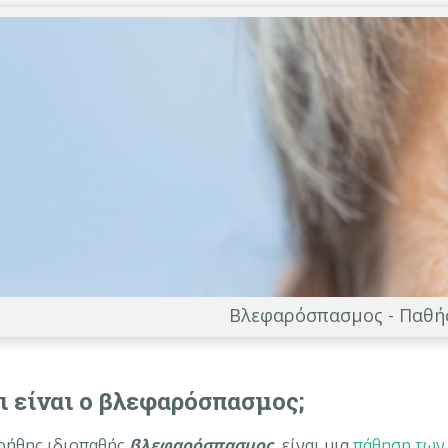
Βλεφαρόσπασμος - Παθή
ι είναι ο βλεφαρόσπασμος;
οήθης ιδιοπαθής
βλεφαρόσπασμος,
είναι μια
πάθηση των