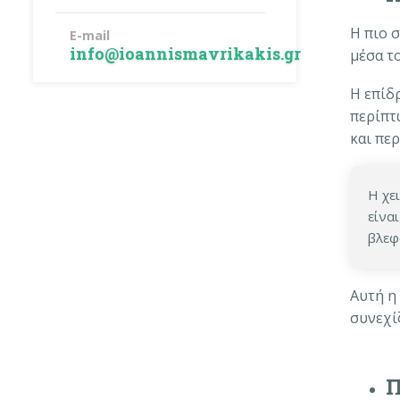
Η πιο σ
E-mail
info@ioannismavrikakis.gr
μέσα τ
Η επίδ
περίπτ
και πε
Η χε
είνα
βλεφ
Αυτή η
συνεχί
Π