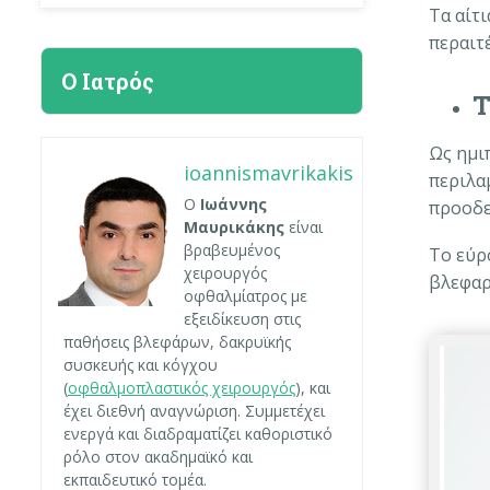
Τα αίτ
περαιτ
Ο Ιατρός
Τ
Ως ημι
ioannismavrikakis
περιλα
Ο
Ιωάννης
προοδε
Μαυρικάκης
είναι
βραβευμένος
Το εύρ
χειρουργός
βλεφαρ
οφθαλμίατρος με
εξειδίκευση στις
παθήσεις βλεφάρων, δακρυϊκής
συσκευής και κόγχου
(
οφθαλμοπλαστικός χειρουργός
), και
έχει διεθνή αναγνώριση. Συμμετέχει
ενεργά και διαδραματίζει καθοριστικό
ρόλο στον ακαδημαϊκό και
εκπαιδευτικό τομέα.