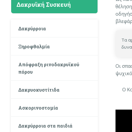
Δακρυϊκή Συσκευή
θέληση
οδηγήσ
βλεφάρ
Δακρύρροια
Τα α
Ξηροφθαλμία
δυνα
Απόφραξη ρινοδακρυϊκού
Οι σπα
πόρου
ψυχικό
Ο Κο
Δακρυοκυστίτιδα
Ασκορινοστομία
Δακρύρροια στα παιδιά