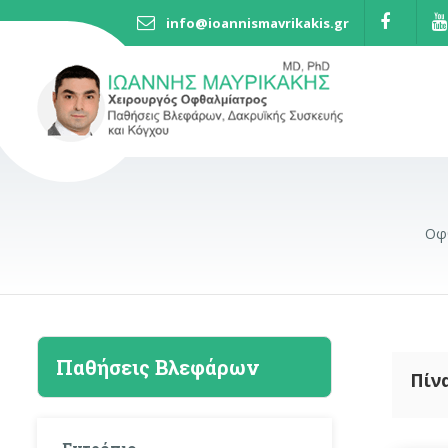
info@ioannismavrikakis.gr
Οφθ
Παθήσεις Βλεφάρων
Πίν